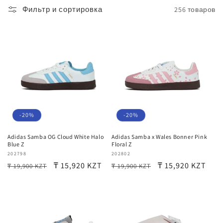
Фильтр и сортировка
256 товаров
:
-20%
-20%
Adidas Samba OG Cloud White Halo
Adidas Samba x Wales Bonner Pink
Blue Z
Floral Z
Продавец:
202798
Продавец:
202802
Обычная
Цена
₸ 15,920 KZT
Обычная
Цена
₸ 15,920 KZT
₸ 19,900 KZT
₸ 19,900 KZT
цена
со
цена
со
скидкой
скидкой