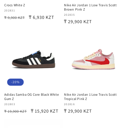
Crocs White Z
Nike Air Jordan 1 Low Travis Scott
Brown Pink Z
Продавец:
202831
Продавец:
202835
Обычная
Цена
₸ 6,930 KZT
₸ 9,900 KZT
Обычная
₸ 29,900 KZT
цена
со
цена
скидкой
-20%
Adidas Samba OG Core Black White
Nike Air Jordan 1 Low Travis Scott
Gum Z
Tropical Pink Z
Продавец:
202803
Продавец:
202816
Обычная
Цена
₸ 15,920 KZT
Обычная
₸ 29,900 KZT
₸ 19,900 KZT
цена
со
цена
скидкой