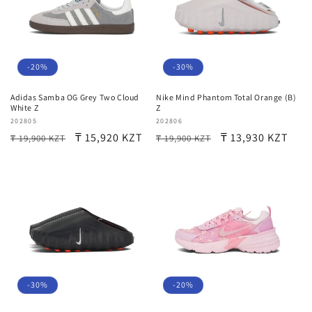
-20%
-30%
Adidas Samba OG Grey Two Cloud
Nike Mind Phantom Total Orange (B)
White Z
Z
Продавец:
202805
Продавец:
202806
Обычная
Цена
₸ 15,920 KZT
Обычная
Цена
₸ 13,930 KZT
₸ 19,900 KZT
₸ 19,900 KZT
цена
со
цена
со
скидкой
скидкой
-30%
-20%