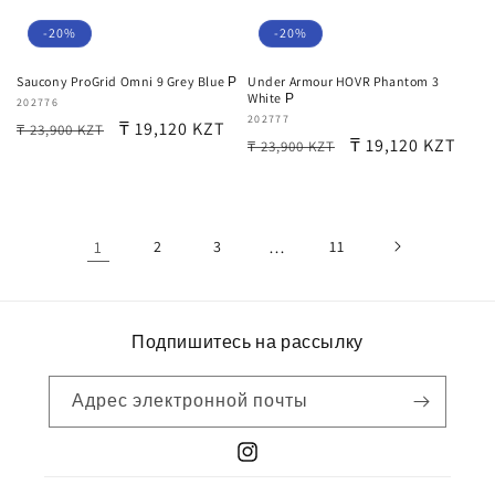
-20%
-20%
Saucony ProGrid Omni 9 Grey Blue Р
Under Armour HOVR Phantom 3
White Р
Продавец:
202776
Продавец:
202777
Обычная
Цена
₸ 19,120 KZT
₸ 23,900 KZT
Обычная
Цена
₸ 19,120 KZT
₸ 23,900 KZT
цена
со
цена
со
скидкой
скидкой
1
2
3
…
11
Подпишитесь на рассылку
Адрес электронной почты
Instagram