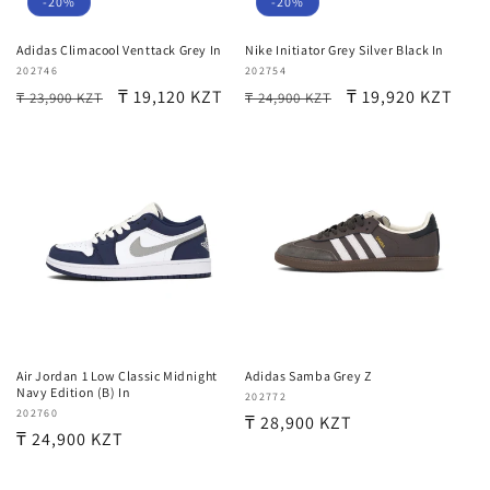
-20%
-20%
Adidas Climacool Venttack Grey In
Nike Initiator Grey Silver Black In
Продавец:
202746
Продавец:
202754
Обычная
Цена
₸ 19,120 KZT
Обычная
Цена
₸ 19,920 KZT
₸ 23,900 KZT
₸ 24,900 KZT
цена
со
цена
со
скидкой
скидкой
Air Jordan 1 Low Classic Midnight
Adidas Samba Grey Z
Navy Edition (B) In
Продавец:
202772
Продавец:
202760
Обычная
₸ 28,900 KZT
Обычная
₸ 24,900 KZT
цена
цена