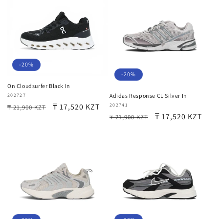
-20%
-20%
On Cloudsurfer Black In
Продавец:
202727
Adidas Response CL Silver In
Обычная
Цена
₸ 17,520 KZT
Продавец:
202741
₸ 21,900 KZT
Обычная
Цена
₸ 17,520 KZT
₸ 21,900 KZT
цена
со
цена
со
скидкой
скидкой