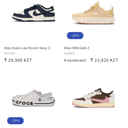
-20%
Nike Dunk Low Mystic Navy Z
Nike ISPA Gold Z
Продавец:
202788
Продавец:
202825
Обычная
₸ 29,900 KZT
Обычная
Цена
₸ 23,920 KZT
₸ 29,900 KZT
цена
цена
со
скидкой
-30%