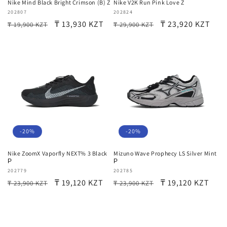
Nike Mind Black Bright Crimson (B) Z
Nike V2K Run Pink Love Z
Продавец:
202807
Продавец:
202824
Обычная
Цена
₸ 13,930 KZT
Обычная
Цена
₸ 23,920 KZT
₸ 19,900 KZT
₸ 29,900 KZT
цена
со
цена
со
скидкой
скидкой
-20%
-20%
Nike ZoomX Vaporfly NEXT% 3 Black
Mizuno Wave Prophecy LS Silver Mint
Р
Р
Продавец:
202779
Продавец:
202785
Обычная
Цена
₸ 19,120 KZT
Обычная
Цена
₸ 19,120 KZT
₸ 23,900 KZT
₸ 23,900 KZT
цена
со
цена
со
скидкой
скидкой