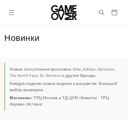
Перейти
к
контенту
Корзина
К
Новинки
о
л
л
Новые поступления кроссовок. Nike, Adidas, Salomon,
The North Face, Dr. Martens и другие бренды.
е
Каждую неделю новые модели и расцветки. Большой
выбор размеров.
к
Магазины:
ТРЦ Москва и ТД ЦУМ (Алматы) · ТРЦ
ц
Аружан (Астана)
и
я