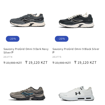
-20%
-20%
Saucony ProGrid Omni 9 Dark Navy
Saucony ProGrid Omni 9 Black Silver
Silver Р
Р
Продавец:
202774
Продавец:
202775
Обычная
Цена
₸ 19,120 KZT
Обычная
Цена
₸ 19,120 KZT
₸ 23,900 KZT
₸ 23,900 KZT
цена
со
цена
со
скидкой
скидкой