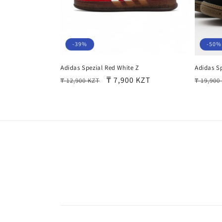
-39%
-50%
Adidas Spezial Red White Z
Adidas Sp
Обычная
Цена
₸ 7,900 KZT
Обычн
₸ 12,900 KZT
₸ 19,900
цена
со
цена
скидкой