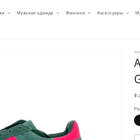
ки
Мужская одежда
Женское
Аксессуары
М
202
A
G
О
₸ 
ц
Ра