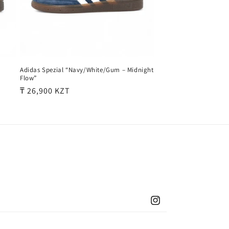
Adidas Spezial “Navy/White/Gum – Midnight
Flow”
Обычная
₸ 26,900 KZT
цена
Instagram