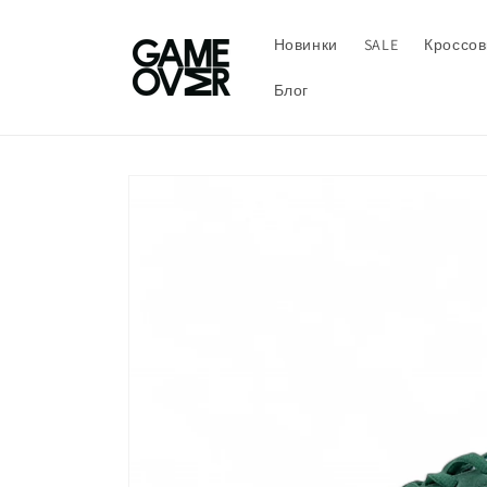
Перейти
к
контенту
Новинки
SALE
Кроссов
Блог
Перейти к
информации
о продукте