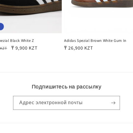
ezial Black White Z
Adidas Spezial Brown White Gum In
ая
Цена
₸ 9,900 KZT
Обычная
₸ 26,900 KZT
 KZT
со
цена
скидкой
Подпишитесь на рассылку
Адрес электронной почты