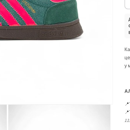
Ка
це
у
А
📍
📍
11