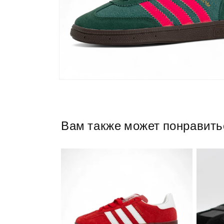
Открыть
медиа
10
в
модальном
окне
Вам также может понравить